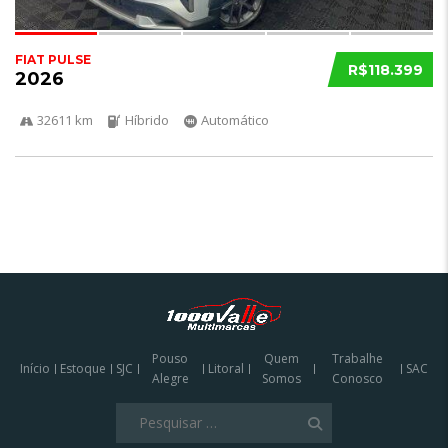
FIAT PULSE
R$118.399
2026
32611 km
Híbrido
Automático
Pouso
Quem
Trabalhe
Início
Estoque
SJC
Litoral
SAC
Alegre
Somos
Conosco
Pesquisar
por: