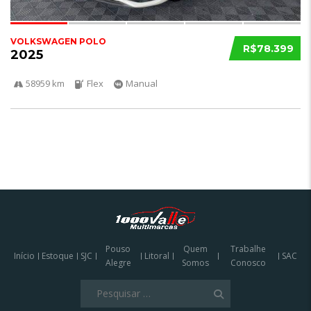
VOLKSWAGEN POLO
R$78.399
2025
58959 km
Flex
Manual
Pouso
Quem
Trabalhe
Início
Estoque
SJC
Litoral
SAC
Alegre
Somos
Conosco
Pesquisar
por: