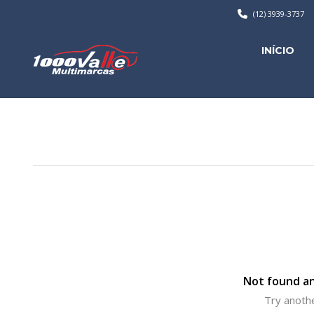
(12) 3939-3737
INÍCIO
Not found an
Try anothe