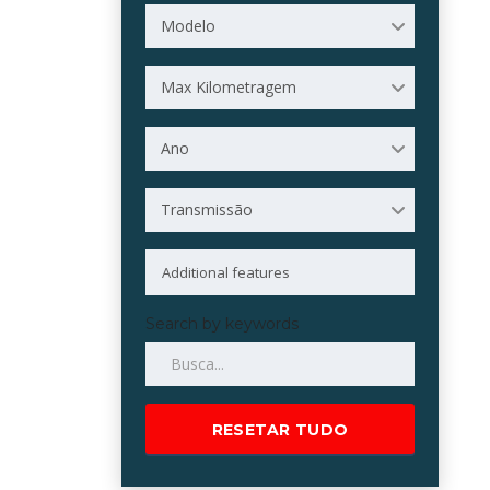
Modelo
Max Kilometragem
Ano
Transmissão
Search by keywords
RESETAR TUDO