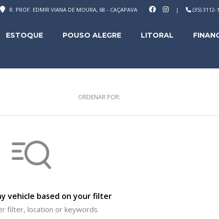
R. PROF. EDMIR VIANA DE MOURA, 68 - CAÇAPAVA
|
(35) 3112
ESTOQUE
POUSO ALEGRE
LITORAL
FINAN
ORDENAR POR:
y vehicle based on your filter
r filter, location or keywords