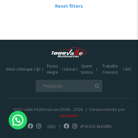
Reset filters
Pouso
Quem
Trabalhe
Início
Estoque
SJC
Litoral
SAC
Alegre
Somos
Conosco
Pesquisar
por:
1000 Valle Multimarcas 2008 - 2026
Desenvolvido por
AtitudeTI
(SJC)
|
(POUSO ALEGRE)