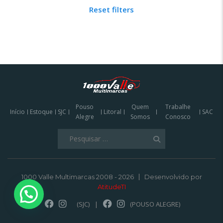
Reset filters
Pouso
Quem
Trabalhe
Início
Estoque
SJC
Litoral
SAC
Alegre
Somos
Conosco
Pesquisar
por:
1000 Valle Multimarcas 2008 - 2026
Desenvolvido por
AtitudeTI
(SJC)
|
(POUSO ALEGRE)