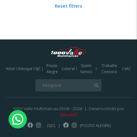
Reset filters
Pouso
Quem
Trabalhe
Início
Estoque
SJC
Litoral
SAC
Alegre
Somos
Conosco
Pesquisar
por:
1000 Valle Multimarcas 2008 - 2026
Desenvolvido por
AtitudeTI
(SJC)
|
(POUSO ALEGRE)