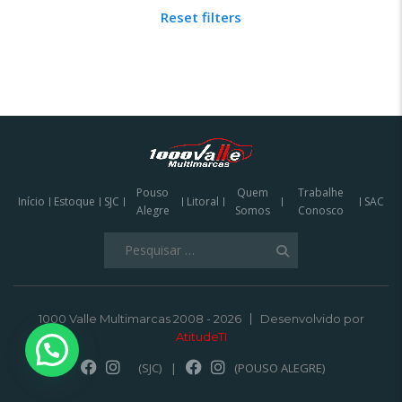
Reset filters
Pouso
Quem
Trabalhe
Início
Estoque
SJC
Litoral
SAC
Alegre
Somos
Conosco
Pesquisar
por:
1000 Valle Multimarcas 2008 - 2026
Desenvolvido por
AtitudeTI
(SJC)
|
(POUSO ALEGRE)