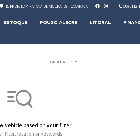
R. PROF. EDMIR VIANA DE MOURA, 68 - CAÇAPAVA
|
(35) 3112
ESTOQUE
POUSO ALEGRE
LITORAL
FINAN
ORDENAR POR:
y vehicle based on your filter
r filter, location or keywords