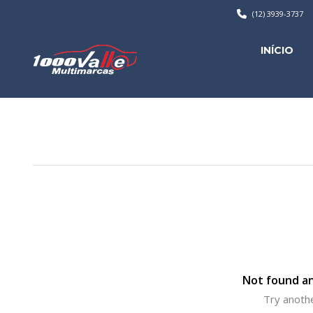
(12) 3939-3737
INÍCIO
Not found an
Try anothe