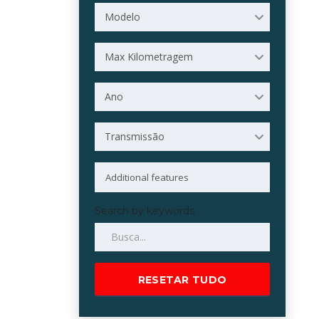
Modelo
Max Kilometragem
Ano
Transmissão
Search by keywords
RESETAR TUDO