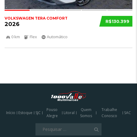
VOLKSWAGEN TERA COMFORT
R$130.399
2026
0 km
Flex
Automático
Pouso
Quem
Trabalhe
Início
Estoque
SJC
Litoral
SAC
Alegre
Somos
Conosco
Pesquisar
por: