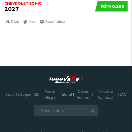
CHEVROLET SONIC
R$140.399
2027
0 km
Flex
Automático
Pouso
Quem
Trabalhe
Início
Estoque
SJC
Litoral
SAC
Alegre
Somos
Conosco
Pesquisar
por: