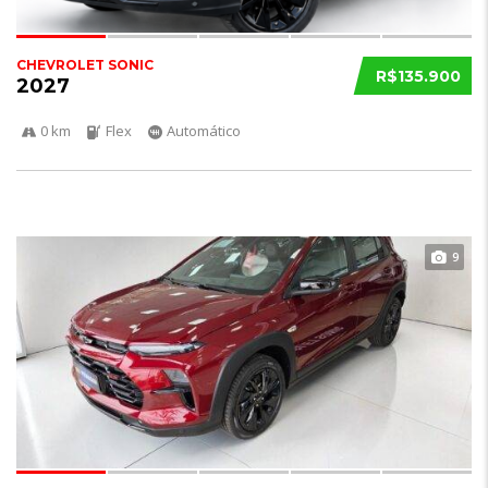
CHEVROLET SONIC
R$135.900
2027
0 km
Flex
Automático
9