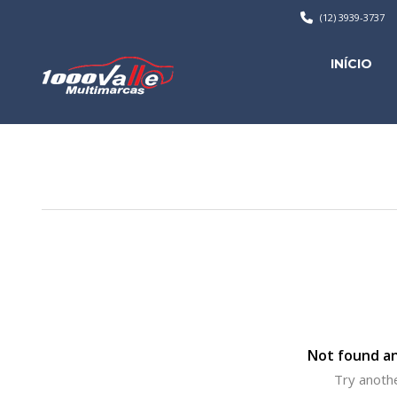
(12) 3939-3737
INÍCIO
Not found an
Try anothe