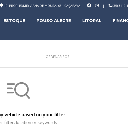
R. PROF. EDMIR VIANA DE MOURA, 68 - CAÇAPAVA
|
(35) 3112
ESTOQUE
POUSO ALEGRE
LITORAL
FINAN
ORDENAR POR:
y vehicle based on your filter
r filter, location or keywords