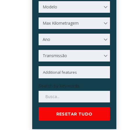
Modelo
Max Kilometragem
Ano
Transmissão
Search by keywords
RESETAR TUDO