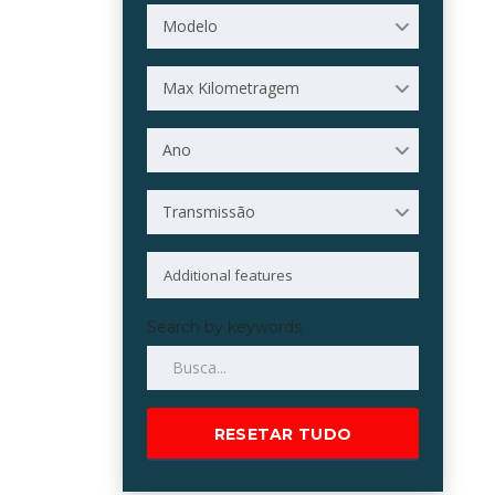
Modelo
Max Kilometragem
Ano
Transmissão
Search by keywords
RESETAR TUDO