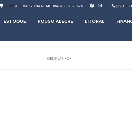
R. PROF. EDMIR VIANA DE MOURA, 68 - CAÇAPAVA
|
(35) 3112
ESTOQUE
POUSO ALEGRE
LITORAL
FINAN
ORDENAR POR: