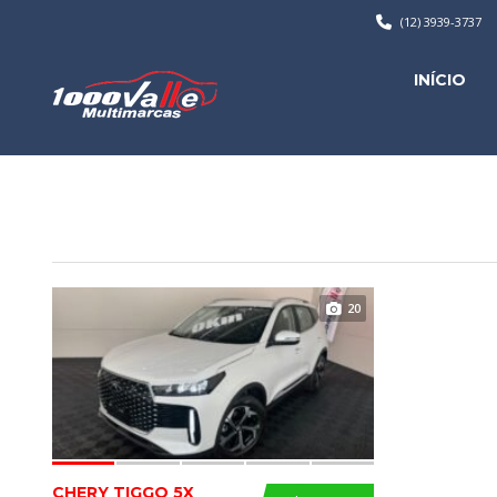
(12) 3939-3737
INÍCIO
20
CHERY TIGGO 5X