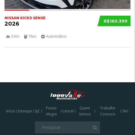
NISSAN KICKS SENSE
R$160.399
2026
0 km
Flex
Automático
Pouso
Quem
Trabalhe
Início
Estoque
SJC
Litoral
SAC
Alegre
Somos
Conosco
Pesquisar
por: