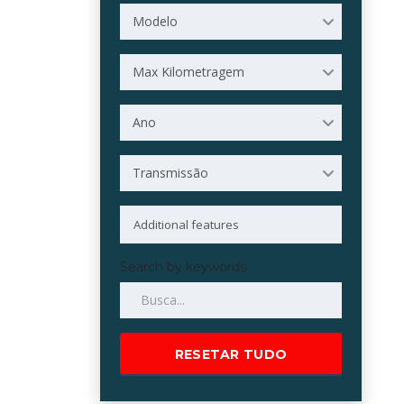
Modelo
Max Kilometragem
Ano
Transmissão
Search by keywords
RESETAR TUDO