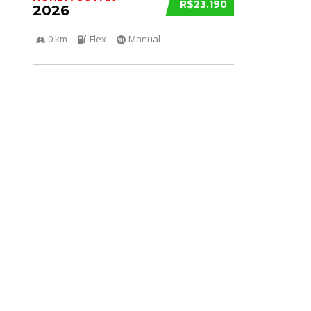
R$23.190
2026
0 km
Flex
Manual