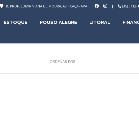
R. PROF. EDMIR VIANA DE MOURA, 68 - CAÇAPAVA
|
(35) 3112
ESTOQUE
POUSO ALEGRE
LITORAL
FINAN
ORDENAR POR: