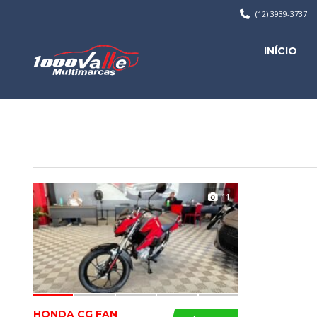
(12) 3939-3737
INÍCIO
11
HONDA CG FAN