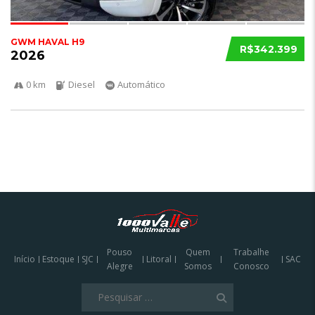
GWM HAVAL H9
R$342.399
2026
0 km
Diesel
Automático
Pouso
Quem
Trabalhe
Início
Estoque
SJC
Litoral
SAC
Alegre
Somos
Conosco
Pesquisar
por: