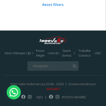
Reset filters
Pouso
Quem
Trabalhe
Início
Estoque
SJC
Litoral
SAC
Alegre
Somos
Conosco
Pesquisar
por:
1000 Valle Multimarcas 2008 - 2026
Desenvolvido por
AtitudeTI
(SJC)
|
(POUSO ALEGRE)