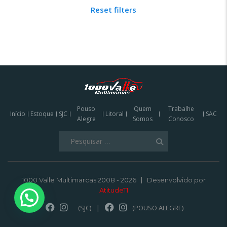
Reset filters
Pouso
Quem
Trabalhe
Início
Estoque
SJC
Litoral
SAC
Alegre
Somos
Conosco
Pesquisar
por:
1000 Valle Multimarcas 2008 - 2026
Desenvolvido por
AtitudeTI
(SJC)
|
(POUSO ALEGRE)