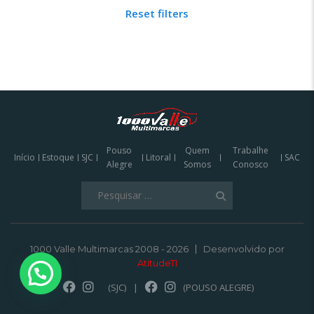
Reset filters
Pouso
Quem
Trabalhe
Início
Estoque
SJC
Litoral
SAC
Alegre
Somos
Conosco
Pesquisar
por:
1000 Valle Multimarcas 2008 - 2026
Desenvolvido por
AtitudeTI
(SJC)
|
(POUSO ALEGRE)