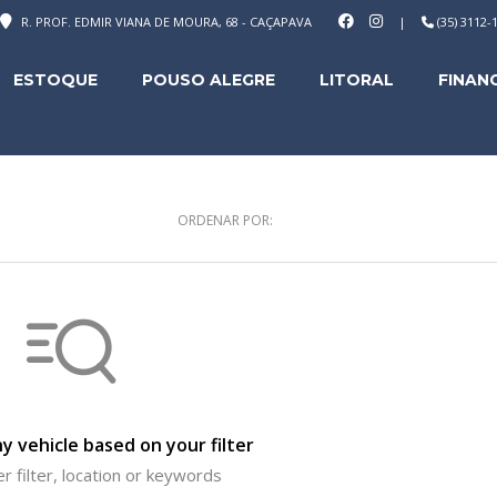
R. PROF. EDMIR VIANA DE MOURA, 68 - CAÇAPAVA
|
(35) 3112
ESTOQUE
POUSO ALEGRE
LITORAL
FINAN
ORDENAR POR:
y vehicle based on your filter
r filter, location or keywords