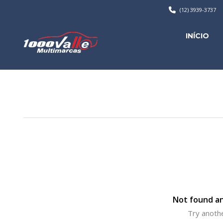
(12) 3939-3737
INÍCIO
Not found an
Try anothe