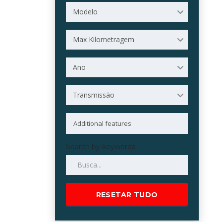
Modelo
Max Kilometragem
Ano
Transmissão
Search by keywords
RESETAR TUDO