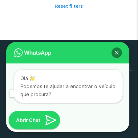
Reset filters
Pouso
Quem
Trabalhe
Início
Estoque
SJC
Litoral
SAC
Alegre
Somos
Conosco
Olá
Pesquisar
Podemos te ajudar a encontrar o veículo
por:
que procura?
1000 Valle Multimarcas 2008 - 2026
Desenvolvido por
AtitudeTI
Abrir Chat
(SJC)
|
(POUSO ALEGRE)