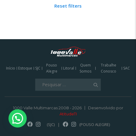
Reset filters
Pouso
Quem
Trabalhe
Início
Estoque
SJC
Litoral
SAC
Alegre
Somos
Conosco
Pesquisar
por:
1000 Valle Multimarcas 2008 - 2026
Desenvolvido por
AtitudeTI
(SJC)
|
(POUSO ALEGRE)