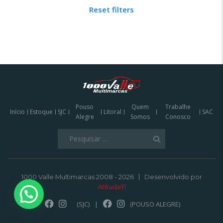
Reset filters
Pouso
Quem
Trabalhe
Início
Estoque
SJC
Litoral
SAC
Alegre
Somos
Conosco
Pesquisar
por:
1000 Valle Multimarcas 2008 - 2026
Desenvolvido por
AtitudeTI
(SJC)
|
(POUSO ALEGRE)