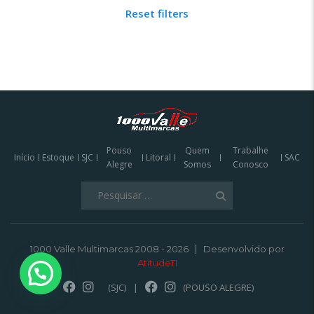
Reset filters
Pouso
Quem
Trabalhe
Início
Estoque
SJC
Litoral
SAC
Alegre
Somos
Conosco
Pesquisar
por:
1000 Valle Multimarcas 2008 - 2026
Desenvolvido por
AtitudeTI
(SJC)
|
(POUSO ALEGRE)