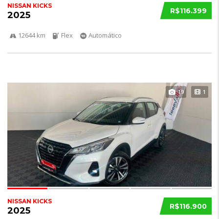
NISSAN KICKS
R$116.399
2025
12644 km
Flex
Automático
19
1
NISSAN KICKS
R$116.900
2025