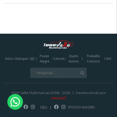
Pouso
Quem
Trabalhe
Início
Estoque
SJC
Litoral
SAC
Alegre
Somos
Conosco
Pesquisar
por:
1000 Valle Multimarcas 2008 - 2026
Desenvolvido por
AtitudeTI
(SJC)
|
(POUSO ALEGRE)