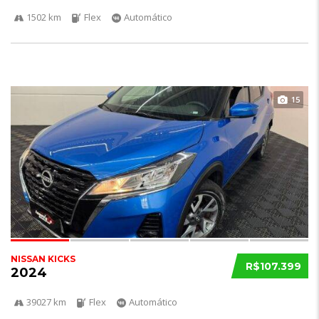
1502 km
Flex
Automático
15
NISSAN KICKS
R$107.399
2024
39027 km
Flex
Automático