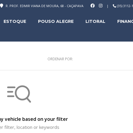
R. PROF. EDMIR VIANA DE MOURA, 68 - CAÇAPAVA
|
(35) 3112
ESTOQUE
POUSO ALEGRE
LITORAL
FINAN
ORDENAR POR:
y vehicle based on your filter
r filter, location or keywords