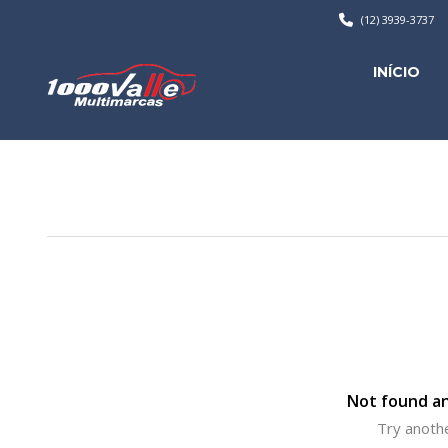
(12) 3939-3737
INÍCIO
Not found an
Try anothe