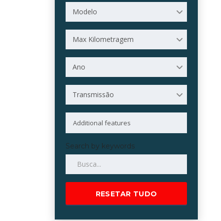
Modelo
Max Kilometragem
Ano
Transmissão
Search by keywords
RESETAR TUDO