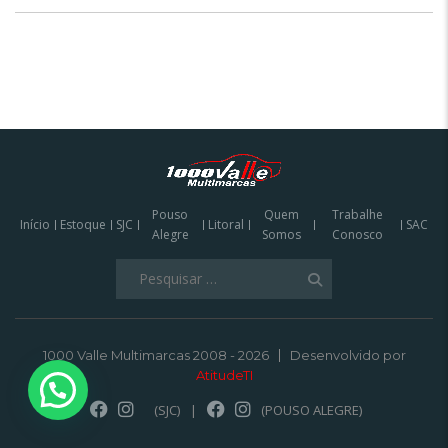
Pouso
Quem
Trabalhe
Início
Estoque
SJC
Litoral
SAC
Alegre
Somos
Conosco
Pesquisar
por:
1000 Valle Multimarcas 2008 - 2026
Desenvolvido por
AtitudeTI
(SJC)
|
(POUSO ALEGRE)