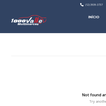
(12) 3939-3737
INÍCIO
Not found an
Try anothe