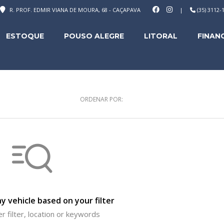
R. PROF. EDMIR VIANA DE MOURA, 68 - CAÇAPAVA
|
(35) 3112
ESTOQUE
POUSO ALEGRE
LITORAL
FINAN
ORDENAR POR:
y vehicle based on your filter
r filter, location or keywords