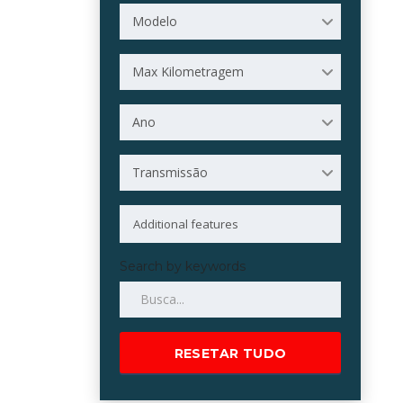
Modelo
Max Kilometragem
Ano
Transmissão
Search by keywords
RESETAR TUDO