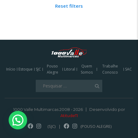
Reset filters
Pouso
Quem
Trabalhe
Início
Estoque
SJC
Litoral
SAC
Alegre
Somos
Conosco
Pesquisar
por:
1000 Valle Multimarcas 2008 - 2026
Desenvolvido por
AtitudeTI
(SJC)
|
(POUSO ALEGRE)