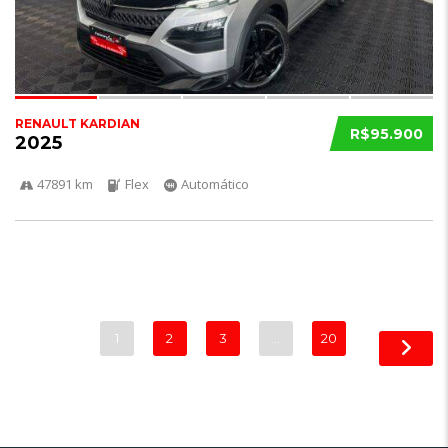
RENAULT KARDIAN
R$95.900
2025
47891 km
Flex
Automático
1
2
3
…
20