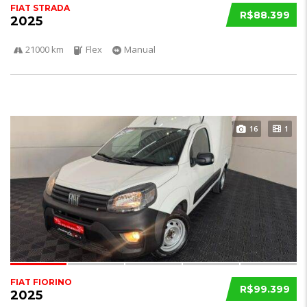
FIAT STRADA
R$88.399
2025
21000 km
Flex
Manual
16
1
FIAT FIORINO
R$99.399
2025