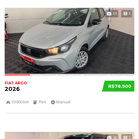
17
1
FIAT ARGO
R$78.900
2026
33000 km
Flex
Manual
25
1