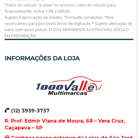
*Valor do veículo “a vista” no anuncio, valor do veículo para
financiamento, incluir + R$ 3.000,00.
Sujeito à aprovação de crédito. *Consulte condições. *Nos
reservamos para possíveis erros de digitação * Sujeito alteração de
valor sem aviso prévio. FOTOS MERAMENTE ILUSTRATIVAS VEÍCULO
EM PREPARAÇÃO
INFORMAÇÕES DA LOJA
(12) 3939-3737
R. Prof. Edmir Viana de Moura, 68 – Vera Cruz,
Caçapava – SP
Conheça nosso estoque da Lojas de São José