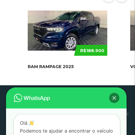
R$188.900
RAM RAMPAGE 2025
V
Pouso
Quem
Trabalhe
Início
Estoque
SJC
Litoral
SAC
Alegre
Somos
Conosco
Olá
Pesquisar
Podemos te ajudar a encontrar o veículo
por: