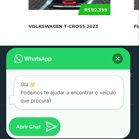
R$112.399
VOLKSWAGEN T-CROSS 2023
F
Pouso
Quem
Trabalhe
Início
Estoque
SJC
Litoral
SAC
Alegre
Somos
Conosco
Olá
Pesquisar
Podemos te ajudar a encontrar o veículo
por:
que procura?
1000 Valle Multimarcas 2008 - 2026
Desenvolvido por
AtitudeTI
Abrir Chat
(SJC)
|
(POUSO ALEGRE)