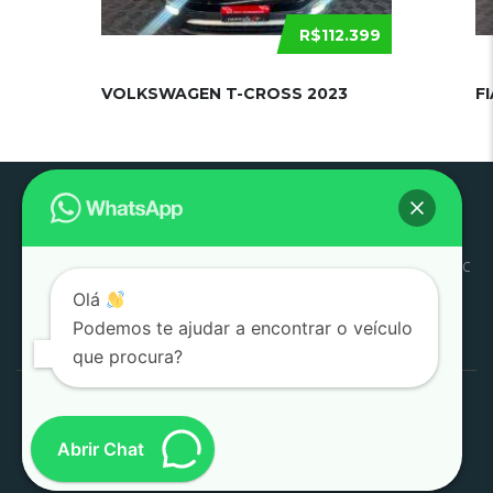
R$112.399
VOLKSWAGEN T-CROSS 2023
F
Pouso
Quem
Trabalhe
Início
Estoque
SJC
Litoral
SAC
Alegre
Somos
Conosco
Olá
Pesquisar
Podemos te ajudar a encontrar o veículo
por:
que procura?
1000 Valle Multimarcas 2008 - 2026
Desenvolvido por
AtitudeTI
Abrir Chat
(SJC)
|
(POUSO ALEGRE)