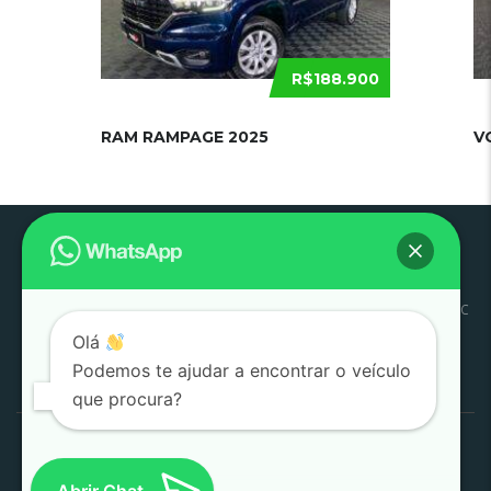
R$188.900
RAM RAMPAGE 2025
V
Pouso
Quem
Trabalhe
Início
Estoque
SJC
Litoral
SAC
Alegre
Somos
Conosco
Olá
Pesquisar
Podemos te ajudar a encontrar o veículo
por:
que procura?
1000 Valle Multimarcas 2008 - 2026
Desenvolvido por
AtitudeTI