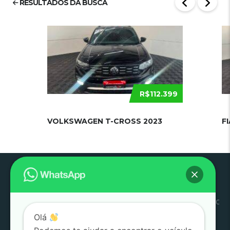
RESULTADOS DA BUSCA
R$112.399
VOLKSWAGEN T-CROSS 2023
F
Pouso
Quem
Trabalhe
Início
Estoque
SJC
Litoral
SAC
Alegre
Somos
Conosco
Olá
Pesquisar