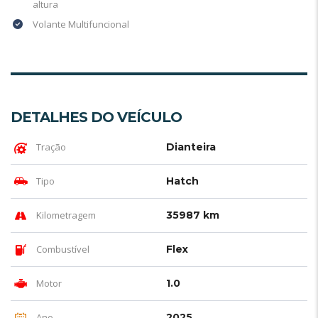
altura
Volante Multifuncional
DETALHES DO VEÍCULO
Tração
Dianteira
Tipo
Hatch
Kilometragem
35987 km
Combustível
Flex
Motor
1.0
Ano
2025