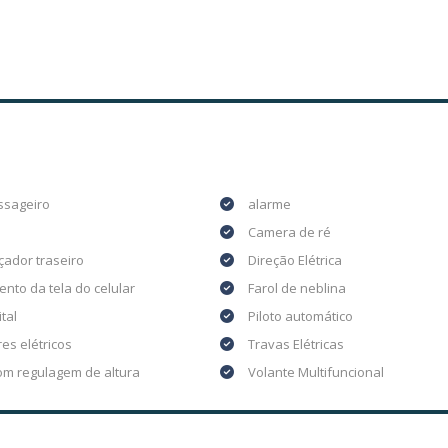
ssageiro
alarme
Camera de ré
ador traseiro
Direção Elétrica
nto da tela do celular
Farol de neblina
ital
Piloto automático
es elétricos
Travas Elétricas
om regulagem de altura
Volante Multifuncional