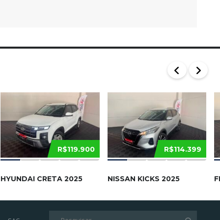
R$119.900
R$114.399
HYUNDAI CRETA 2025
NISSAN KICKS 2025
F
Pesquisar