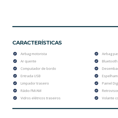
CARACTERÍSTICAS
Airbag motorista
Airbag pa
Ar quente
Bluetooth
Computador de bordo
Desembaç
Entrada USB
Espelhame
Limpador traseiro
Painel Dig
Rádio FM/AM
Retrovisor
Vidros elétricos traseiros
Volante c