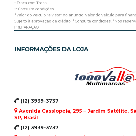
• Troca com Troco.
•*Consulte condições.
*Valor do veículo “a vista” no anuncio, valor do veículo para financ
Sujeito à aprovação de crédito. *Consulte condições. *Nos reser
PREPARAÇÃO
INFORMAÇÕES DA LOJA
(12) 3939-3737
Avenida Cassiopeia, 295 – Jardim Satélite, 
SP, Brasil
(12) 3939-3737