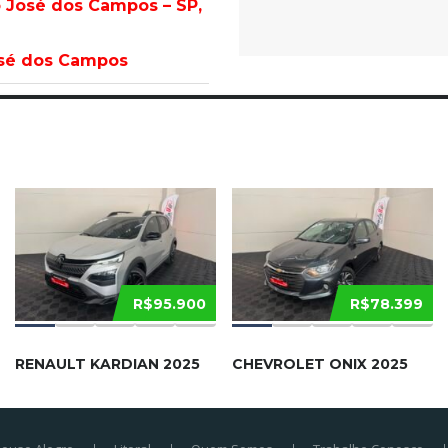
o José dos Campos – SP,
osé dos Campos
R$95.900
R$78.399
RENAULT KARDIAN 2025
CHEVROLET ONIX 2025