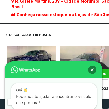
R. Gisele Martins, 287 – Cidade Morumbi, Sã
Brasil
Conheça nosso estoque da Lojas de São J
RESULTADOS DA BUSCA
R$188.900
R$109.900
RAM RAMPAGE 2025
VOLKSWAGEN NIVUS 2022
Olá
Podemos te ajudar a encontrar o veículo
que procura?