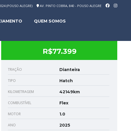
-1024 (POUSO ALEGRE)
AV. PINTO COBRA, 840 - POUSO ALEGRE
CIAMENTO
QUEM SOMOS
R$77.399
TRAÇÃO
Dianteira
TIPO
Hatch
KILOMETRAGEM
42149km
COMBUSTÍVEL
Flex
MOTOR
1.0
ANO
2025