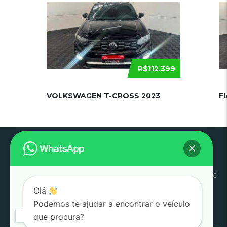
R$112.399
VOLKSWAGEN T-CROSS 2023
F
Pouso
Quem
Trabalhe
Início
Estoque
SJC
Litoral
SAC
Alegre
Somos
Conosco
Olá
Pesquisar
Podemos te ajudar a encontrar o veículo
por:
que procura?