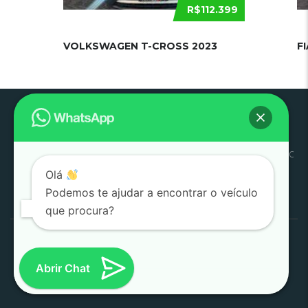
R$112.399
VOLKSWAGEN T-CROSS 2023
F
Pouso
Quem
Trabalhe
Início
Estoque
SJC
Litoral
SAC
Alegre
Somos
Conosco
Olá
Pesquisar
Podemos te ajudar a encontrar o veículo
por:
que procura?
1000 Valle Multimarcas 2008 - 2026
Desenvolvido por
AtitudeTI
Abrir Chat
(SJC)
|
(POUSO ALEGRE)