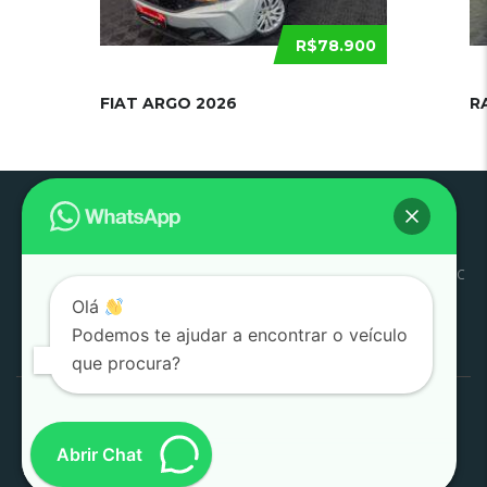
R$78.900
FIAT ARGO 2026
R
Pouso
Quem
Trabalhe
Início
Estoque
SJC
Litoral
SAC
Alegre
Somos
Conosco
Olá
Pesquisar
Podemos te ajudar a encontrar o veículo
por:
que procura?
1000 Valle Multimarcas 2008 - 2026
Desenvolvido por
AtitudeTI
Abrir Chat
(SJC)
|
(POUSO ALEGRE)