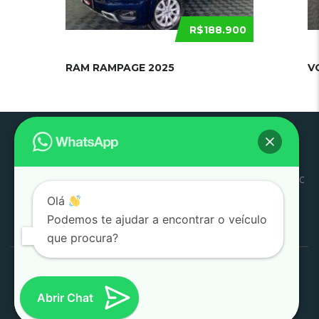
R$188.900
RAM RAMPAGE 2025
V
Pouso
Quem
Trabalhe
Início
Estoque
SJC
Litoral
SAC
Alegre
Somos
Conosco
Olá
Pesquisar
Podemos te ajudar a encontrar o veículo
por:
que procura?
1000 Valle Multimarcas 2008 - 2026
Desenvolvido por
AtitudeTI
Abrir Chat
(SJC)
|
(POUSO ALEGRE)