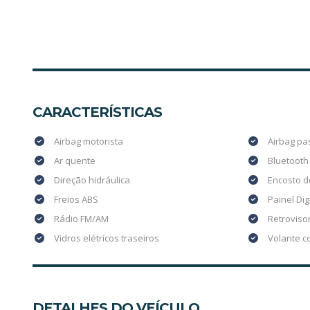
CARACTERÍSTICAS
Airbag motorista
Airbag pa
Ar quente
Bluetooth
Direção hidráulica
Encosto d
Freios ABS
Painel Dig
Rádio FM/AM
Retrovisor
Vidros elétricos traseiros
Volante c
DETALHES DO VEÍCULO