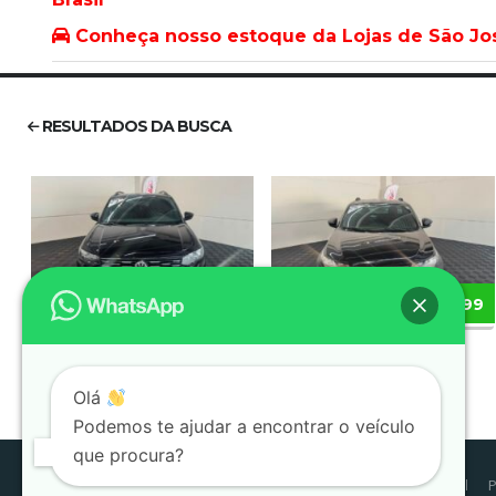
Conheça nosso estoque da Lojas de São J
RESULTADOS DA BUSCA
R$112.399
R$88.399
VOLKSWAGEN T-CROSS
FIAT STRADA 2025
2023
Olá
Podemos te ajudar a encontrar o veículo
que procura?
Início
Estoque
SJC
P