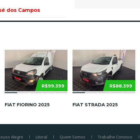
osé dos Campos
R$99.399
R$88.399
FIAT FIORINO 2025
FIAT STRADA 2025
ouso Alegre
Litoral
Quem Somos
Trabalhe Conosco