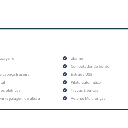
ssageiro
alarme
Computador de bordo
e cabeça traseiro
Entrada USB
ital
Piloto automático
es elétricos
Travas Elétricas
om regulagem de altura
Volante Multifunção