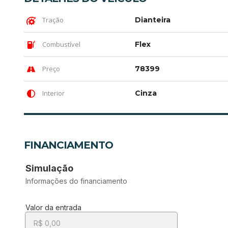
Tração
Dianteira
Combustível
Flex
Preço
78399
Interior
Cinza
FINANCIAMENTO