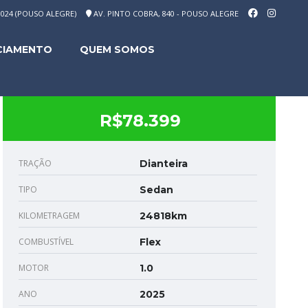
-1024 (POUSO ALEGRE)
AV. PINTO COBRA, 840 - POUSO ALEGRE
CIAMENTO
QUEM SOMOS
R$78.399
TRAÇÃO
Dianteira
TIPO
Sedan
KILOMETRAGEM
24818km
COMBUSTÍVEL
Flex
MOTOR
1.0
ANO
2025