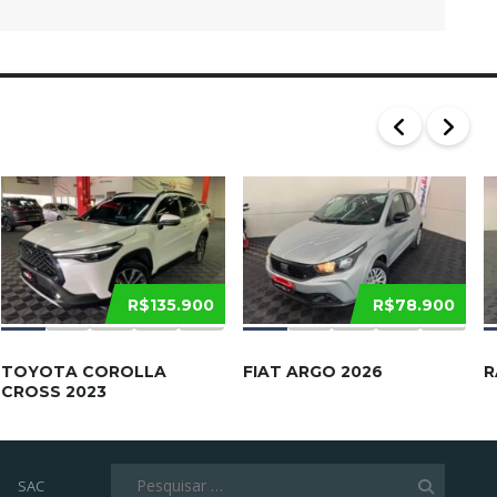
R$135.900
R$78.900
TOYOTA COROLLA
FIAT ARGO 2026
R
CROSS 2023
Pesquisar
SAC
por: