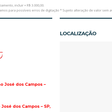
iamento, incluir + R$ 3.000,00.
vamos para possíveis erros de digitação * Sujeito alteração de valor s
LOCALIZAÇÃO
São José dos Campos –
o José dos Campos – SP,