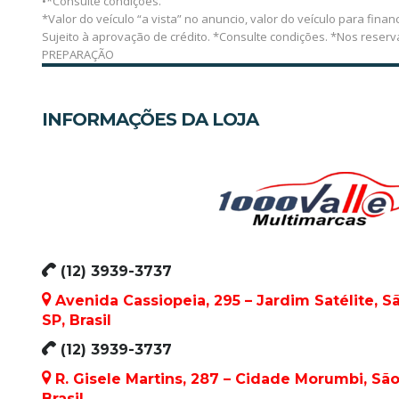
•*Consulte condições.
*Valor do veículo “a vista” no anuncio, valor do veículo para financ
Sujeito à aprovação de crédito. *Consulte condições. *Nos reser
PREPARAÇÃO
INFORMAÇÕES DA LOJA
(12) 3939-3737
Avenida Cassiopeia, 295 – Jardim Satélite, 
SP, Brasil
(12) 3939-3737
R. Gisele Martins, 287 – Cidade Morumbi, Sã
Brasil