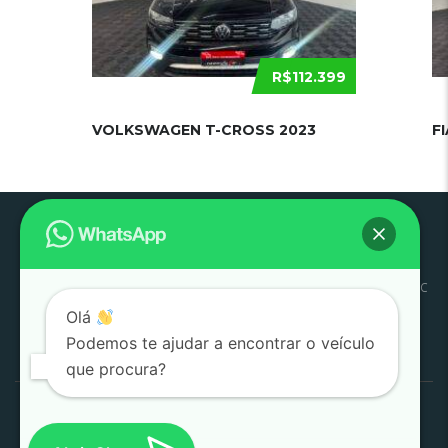
R$112.399
VOLKSWAGEN T-CROSS 2023
F
Pouso
Quem
Trabalhe
Início
Estoque
SJC
Litoral
SAC
Alegre
Somos
Conosco
Olá
Pesquisar
Podemos te ajudar a encontrar o veículo
por:
que procura?
1000 Valle Multimarcas 2008 - 2026
Desenvolvido por
AtitudeTI