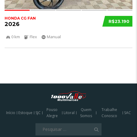
HONDA CG FAN
R$23.190
2026
0 km
Flex
Manual
Pouso
Quem
Trabalhe
Início
Estoque
SJC
Litoral
SAC
Alegre
Somos
Conosco
Pesquisar
por: