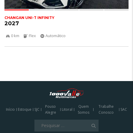
CHANGAN UNI-T INFINITY
2027
0 km
Flex
Automático
Pouso
Quem
Trabalhe
Início
Estoque
SJC
Litoral
SAC
Alegre
Somos
Conosco
Pesquisar
por: