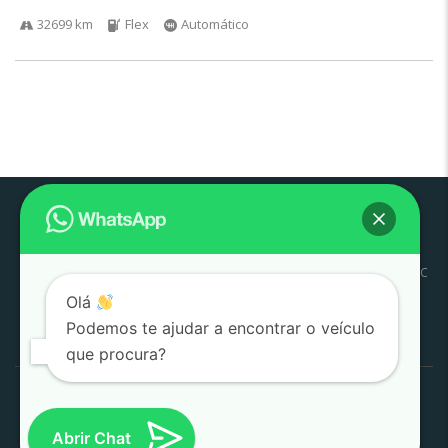
32699 km
Flex
Automático
Pouso
Quem
Trabalhe
Início
Estoque
SJC
Litoral
SAC
Alegre
Somos
Conosco
Olá
Pesquisar
Podemos te ajudar a encontrar o veículo
por:
que procura?
1000 Valle Multimarcas 2008 - 2026
Desenvolvido por
AtitudeTI
Abrir Chat