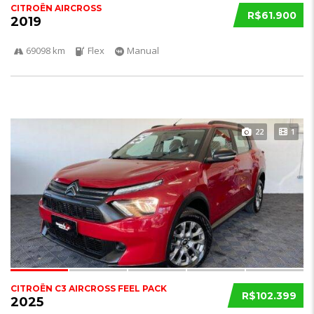
CITROËN AIRCROSS
R$61.900
2019
69098 km
Flex
Manual
22
1
CITROËN C3 AIRCROSS FEEL PACK
R$102.399
2025