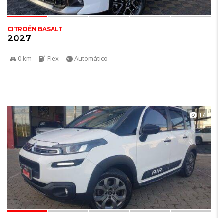
CITROËN BASALT
2027
0 km
Flex
Automático
17