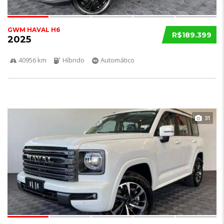
GWM HAVAL H6
R$189.399
2025
40956 km
Híbrido
Automático
31