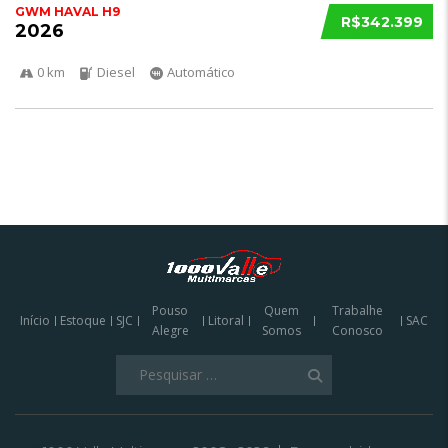
GWM HAVAL H9
R$342.399
2026
0 km
Diesel
Automático
Pouso
Quem
Trabalhe
Início
Estoque
SJC
Litoral
SAC
Alegre
Somos
Conosco
Pesquisar
por: