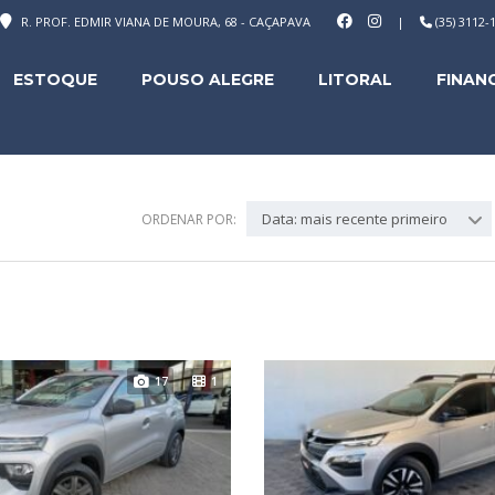
R. PROF. EDMIR VIANA DE MOURA, 68 - CAÇAPAVA
|
(35) 3112
ESTOQUE
POUSO ALEGRE
LITORAL
FINAN
Data: mais recente primeiro
ORDENAR POR:
17
1