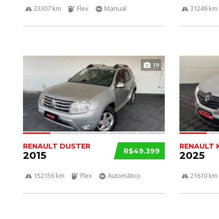
23307 km
Flex
Manual
31249 km
19
RENAULT DUSTER
RENAULT 
R$49.399
2015
2025
152156 km
Flex
Automático
21610 km