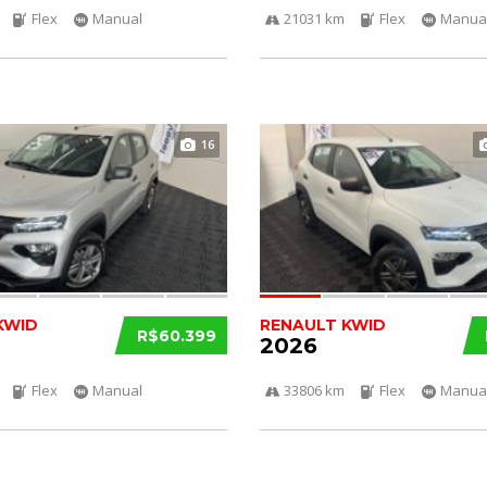
Flex
Manual
21031 km
Flex
Manua
16
KWID
RENAULT KWID
R$60.399
2026
Flex
Manual
33806 km
Flex
Manua