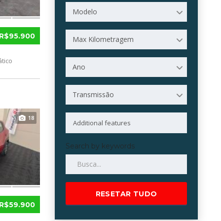
Modelo
R$95.900
Max Kilometragem
tico
Ano
Transmissão
18
Search by keywords
RESETAR TUDO
R$59.900