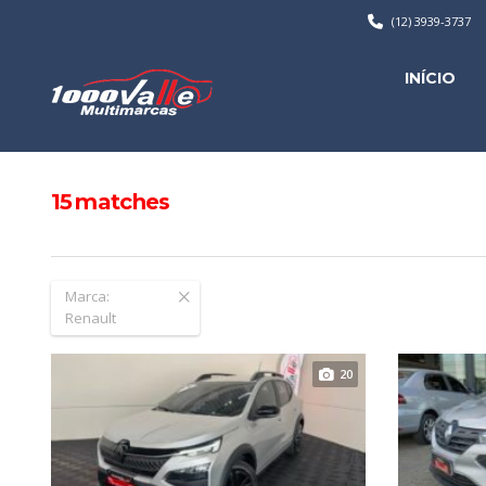
(12) 3939-3737
INÍCIO
15
matches
Marca:
Renault
20