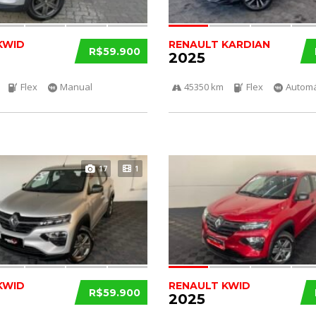
KWID
RENAULT KARDIAN
R$59.900
2025
Flex
Manual
45350 km
Flex
Automá
17
1
KWID
RENAULT KWID
R$59.900
2025