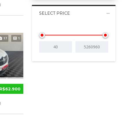
l
SELECT PRICE
17
1
R$62.900
l