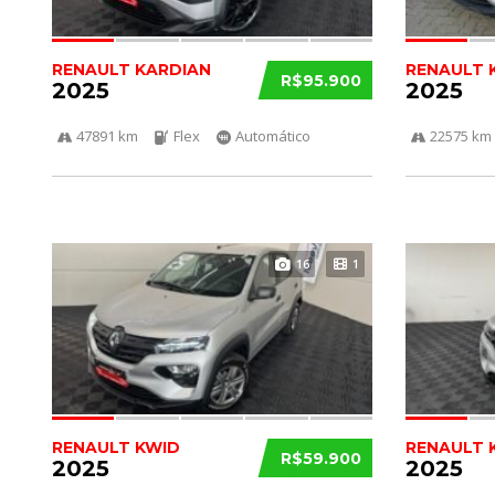
RENAULT KARDIAN
RENAULT 
R$95.900
2025
2025
47891 km
Flex
Automático
22575 km
16
1
RENAULT KWID
RENAULT 
R$59.900
2025
2025