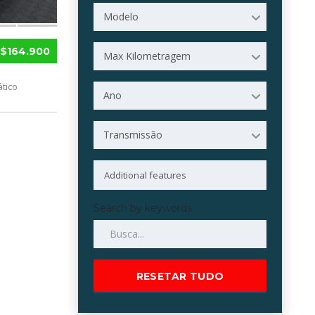
Modelo
$164.900
Max Kilometragem
tico
Ano
Transmissão
Search by keywords
RESETAR TUDO