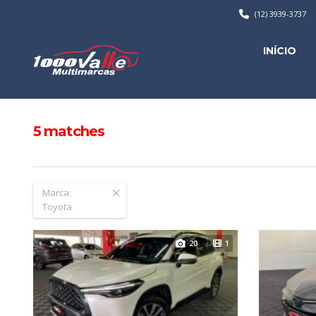
(12) 3939-3737
INÍCIO
5
matches
Marca:
Toyota
20
1