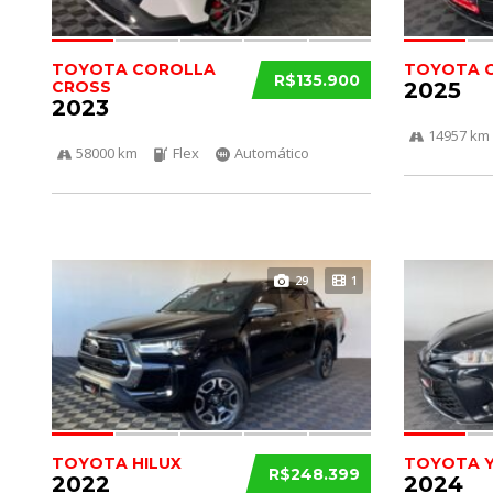
TOYOTA COROLLA
TOYOTA 
R$135.900
CROSS
2025
2023
14957 km
58000 km
Flex
Automático
29
1
TOYOTA HILUX
TOYOTA Y
R$248.399
2022
2024