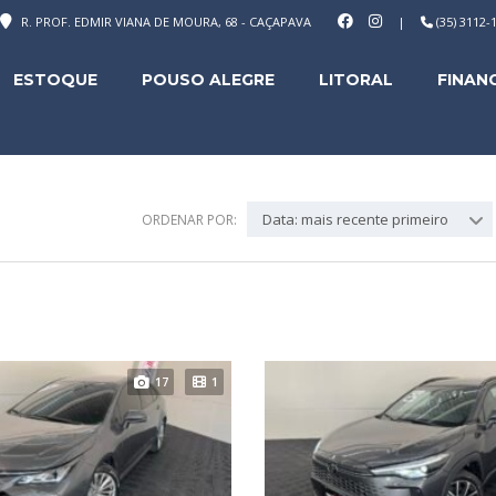
R. PROF. EDMIR VIANA DE MOURA, 68 - CAÇAPAVA
|
(35) 3112
ESTOQUE
POUSO ALEGRE
LITORAL
FINAN
Data: mais recente primeiro
ORDENAR POR:
17
1