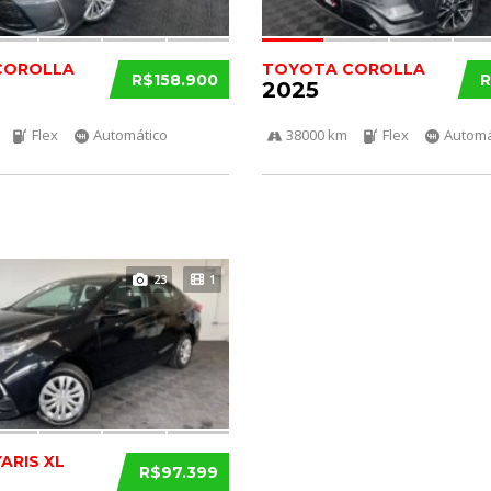
COROLLA
TOYOTA COROLLA
R$158.900
R
2025
Flex
Automático
38000 km
Flex
Automá
23
1
ARIS XL
R$97.399