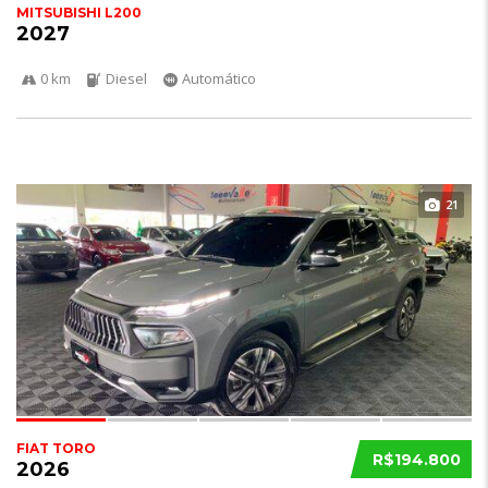
MITSUBISHI L200
2027
0 km
Diesel
Automático
21
FIAT TORO
R$194.800
2026