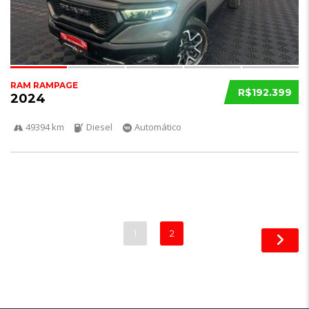
RAM RAMPAGE
R$192.399
2024
49394 km
Diesel
Automático
1
2