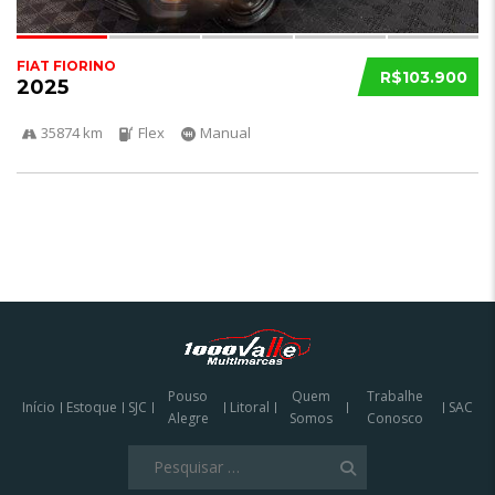
FIAT FIORINO
R$103.900
2025
35874 km
Flex
Manual
Pouso
Quem
Trabalhe
Início
Estoque
SJC
Litoral
SAC
Alegre
Somos
Conosco
Pesquisar
por: